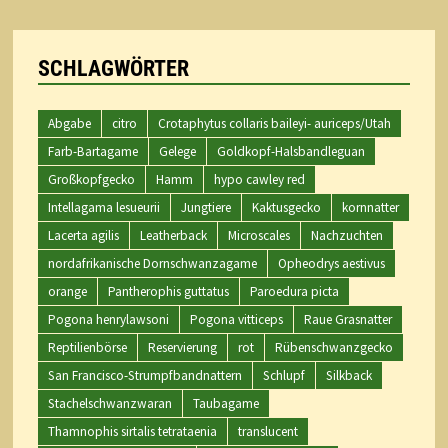
SCHLAGWÖRTER
Abgabe
citro
Crotaphytus collaris baileyi- auriceps/Utah
Farb-Bartagame
Gelege
Goldkopf-Halsbandleguan
Großkopfgecko
Hamm
hypo cawley red
Intellagama lesueurii
Jungtiere
Kaktusgecko
kornnatter
Lacerta agilis
Leatherback
Microscales
Nachzuchten
nordafrikanische Dornschwanzagame
Opheodrys aestivus
orange
Pantherophis guttatus
Paroedura picta
Pogona henrylawsoni
Pogona vitticeps
Raue Grasnatter
Reptilienbörse
Reservierung
rot
Rübenschwanzgecko
San Francisco-Strumpfbandnattern
Schlupf
Silkback
Stachelschwanzwaran
Taubagame
Thamnophis sirtalis tetrataenia
translucent