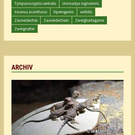
Tympanocryptis centralis
Uromastyx nigriventris
Varanus acanthurus
Viperngecko
witblits
Zauneidechse
Zauneidechsen
Zwergbartagame
Zwergnatter
ARCHIV