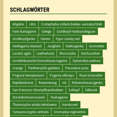
SCHLAGWÖRTER
Abgabe
citro
Crotaphytus collaris baileyi- auriceps/Utah
Farb-Bartagame
Gelege
Goldkopf-Halsbandleguan
Großkopfgecko
Hamm
hypo cawley red
Intellagama lesueurii
Jungtiere
Kaktusgecko
kornnatter
Lacerta agilis
Leatherback
Microscales
Nachzuchten
nordafrikanische Dornschwanzagame
Opheodrys aestivus
orange
Pantherophis guttatus
Paroedura picta
Pogona henrylawsoni
Pogona vitticeps
Raue Grasnatter
Reptilienbörse
Reservierung
rot
Rübenschwanzgecko
San Francisco-Strumpfbandnattern
Schlupf
Silkback
Stachelschwanzwaran
Taubagame
Thamnophis sirtalis tetrataenia
translucent
Tympanocryptis centralis
Uromastyx nigriventris