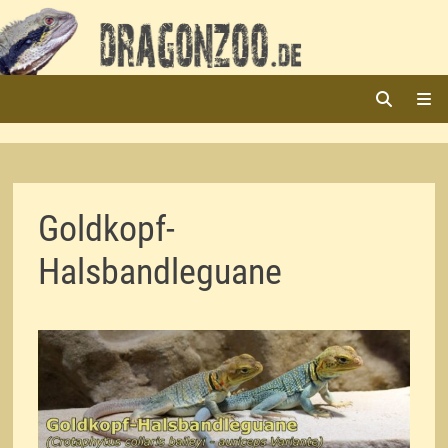
Zurück
zum
Inhalt
ME
Goldkopf-
Halsbandleguane