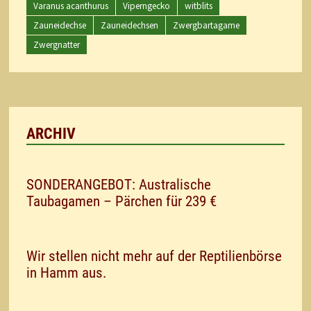
Varanus acanthurus
Viperngecko
witblits
Zauneidechse
Zauneidechsen
Zwergbartagame
Zwergnatter
ARCHIV
SONDERANGEBOT: Australische
Taubagamen – Pärchen für 239 €
Wir stellen nicht mehr auf der Reptilienbörse
in Hamm aus.