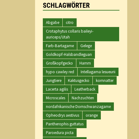
SCHLAGWÖRTER
Abgabe
citro
Crotaphytus collaris baileyi-
auriceps/Utah
Farb-Bartagame
Gelege
Goldkopf-Halsbandleguan
Großkopfgecko
Hamm
hypo cawley red
Intellagama lesueurii
Jungtiere
Kaktusgecko
kornnatter
Lacerta agilis
Leatherback
Microscales
Nachzuchten
nordafrikanische Dornschwanzagame
Opheodrys aestivus
orange
Pantherophis guttatus
Paroedura picta