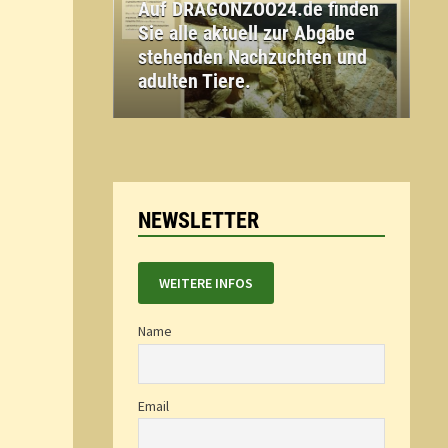
Auf DRAGONZOO24.de finden
Sie alle aktuell zur Abgabe
stehenden Nachzuchten und
adulten Tiere.
NEWSLETTER
WEITERE INFOS
Name
Email