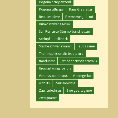
Pogona henrylawsoni
Pogona vitticeps
Raue Grasnatter
Reptilienbörse
Reservierung
rot
Rübenschwanzgecko
San Francisco-Strumpfbandnattern
Schlupf
Silkback
Stachelschwanzwaran
Taubagame
Thamnophis sirtalis tetrataenia
translucent
Tympanocryptis centralis
Uromastyx nigriventris
Varanus acanthurus
Viperngecko
witblits
Zauneidechse
Zauneidechsen
Zwergbartagame
Zwergnatter