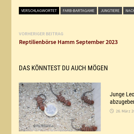
VERSCHLAGWORTET
FARB-BARTAGAME
JUNGTIERE
NAC
Beitragsnavigation
Vorheriger
VORHERIGER BEITRAG
Beitrag:
Reptilienbörse Hamm September 2023
DAS KÖNNTEST DU AUCH MÖGEN
Junge Leo
abzugebe
26. März 