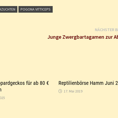
HZUCHTEN
POGONA VITTICEPS
NÄCHSTER B
Junge Zwergbartagamen zur A
pardgeckos für ab 80 €
Reptilienbörse Hamm Juni 
n
17. Mai 2019
2025