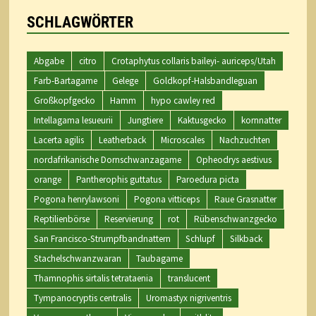
SCHLAGWÖRTER
Abgabe
citro
Crotaphytus collaris baileyi- auriceps/Utah
Farb-Bartagame
Gelege
Goldkopf-Halsbandleguan
Großkopfgecko
Hamm
hypo cawley red
Intellagama lesueurii
Jungtiere
Kaktusgecko
kornnatter
Lacerta agilis
Leatherback
Microscales
Nachzuchten
nordafrikanische Dornschwanzagame
Opheodrys aestivus
orange
Pantherophis guttatus
Paroedura picta
Pogona henrylawsoni
Pogona vitticeps
Raue Grasnatter
Reptilienbörse
Reservierung
rot
Rübenschwanzgecko
San Francisco-Strumpfbandnattern
Schlupf
Silkback
Stachelschwanzwaran
Taubagame
Thamnophis sirtalis tetrataenia
translucent
Tympanocryptis centralis
Uromastyx nigriventris