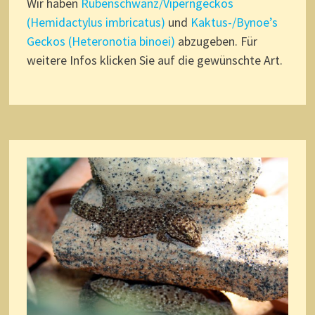
Wir haben
Rübenschwanz/Viperngeckos
(Hemidactylus imbricatus)
und
Kaktus-/Bynoe’s
Geckos (Heteronotia binoei)
abzugeben. Für
weitere Infos klicken Sie auf die gewünschte Art.