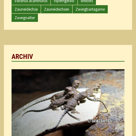
Varanus acanthurus
Viperngecko
witblits
Zauneidechse
Zauneidechsen
Zwergbartagame
Zwergnatter
ARCHIV