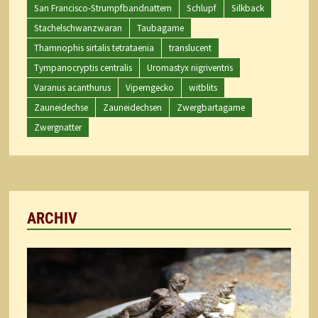
San Francisco-Strumpfbandnattern
Schlupf
Silkback
Stachelschwanzwaran
Taubagame
Thamnophis sirtalis tetrataenia
translucent
Tympanocryptis centralis
Uromastyx nigriventris
Varanus acanthurus
Viperngecko
witblits
Zauneidechse
Zauneidechsen
Zwergbartagame
Zwergnatter
ARCHIV