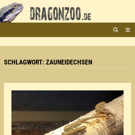
Zurück
zum
Inhalt
ME
SCHLAGWORT:
ZAUNEIDECHSEN