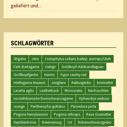
geliefert und...
SCHLAGWÖRTER
Abgabe
citro
Crotaphytus collaris baileyi- auriceps/Utah
Farb-Bartagame
Gelege
Goldkopf-Halsbandleguan
Großkopfgecko
Hamm
hypo cawley red
Intellagama lesueurii
Jungtiere
Kaktusgecko
kornnatter
Lacerta agilis
Leatherback
Microscales
Nachzuchten
nordafrikanische Dornschwanzagame
Opheodrys aestivus
orange
Pantherophis guttatus
Paroedura picta
Pogona henrylawsoni
Pogona vitticeps
Raue Grasnatter
Reptilienbörse
Reservierung
rot
Rübenschwanzgecko