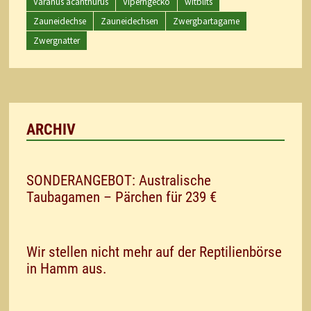
Varanus acanthurus
Viperngecko
witblits
Zauneidechse
Zauneidechsen
Zwergbartagame
Zwergnatter
ARCHIV
SONDERANGEBOT: Australische
Taubagamen – Pärchen für 239 €
Wir stellen nicht mehr auf der Reptilienbörse
in Hamm aus.