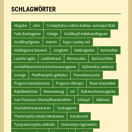
SCHLAGWÖRTER
Abgabe
citro
Crotaphytus collaris baileyi- auriceps/Utah
Farb-Bartagame
Gelege
Goldkopf-Halsbandleguan
Großkopfgecko
Hamm
hypo cawley red
Intellagama lesueurii
Jungtiere
Kaktusgecko
kornnatter
Lacerta agilis
Leatherback
Microscales
Nachzuchten
nordafrikanische Dornschwanzagame
Opheodrys aestivus
orange
Pantherophis guttatus
Paroedura picta
Pogona henrylawsoni
Pogona vitticeps
Raue Grasnatter
Reptilienbörse
Reservierung
rot
Rübenschwanzgecko
San Francisco-Strumpfbandnattern
Schlupf
Silkback
Stachelschwanzwaran
Taubagame
Thamnophis sirtalis tetrataenia
translucent
Tympanocryptis centralis
Uromastyx nigriventris