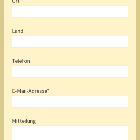
Ort*
Land
Telefon
E-Mail-Adresse*
Bitte lasse dieses Feld leer.
Mitteilung