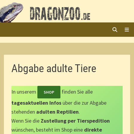
Zurück
zum
Inhalt
ME
Abgabe adulte Tiere
In unserem
finden Sie alle
SHOP
tagesaktuellen Infos
über die zur Abgabe
stehenden
adulten Reptilien
.
Wenn Sie die
Zustellung per Tierspedition
wünschen, besteht im Shop eine
direkte