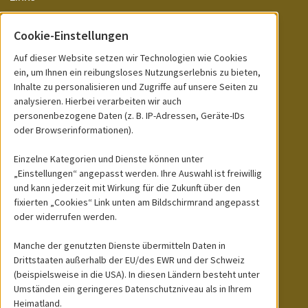
Cookie-Einstellungen
DRAGONZOO.DE
Auf dieser Website setzen wir Technologien wie Cookies
ein, um Ihnen ein reibungsloses Nutzungserlebnis zu bieten,
Inhalte zu personalisieren und Zugriffe auf unsere Seiten zu
News
analysieren. Hierbei verarbeiten wir auch
personenbezogene Daten (z. B. IP-Adressen, Geräte-IDs
Unsere Tiere
oder Browserinformationen).
Abzugeben
Einzelne Kategorien und Dienste können unter
Abgabe adulte Tiere
„Einstellungen“ angepasst werden. Ihre Auswahl ist freiwillig
und kann jederzeit mit Wirkung für die Zukunft über den
Unsere Nachzuchten
fixierten „Cookies“ Link unten am Bildschirmrand angepasst
oder widerrufen werden.
Versandkosten und Infos zum Tierversand
Manche der genutzten Dienste übermitteln Daten in
Drittstaaten außerhalb der EU/des EWR und der Schweiz
(beispielsweise in die USA). In diesen Ländern besteht unter
Umständen ein geringeres Datenschutzniveau als in Ihrem
Heimatland.