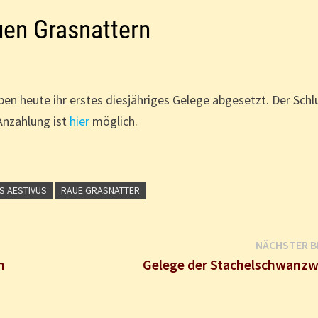
uen Grasnattern
n heute ihr erstes diesjähriges Gelege abgesetzt. Der Schl
Anzahlung ist
hier
möglich.
 AESTIVUS
RAUE GRASNATTER
NÄCHSTER B
n
Gelege der Stachelschwanz