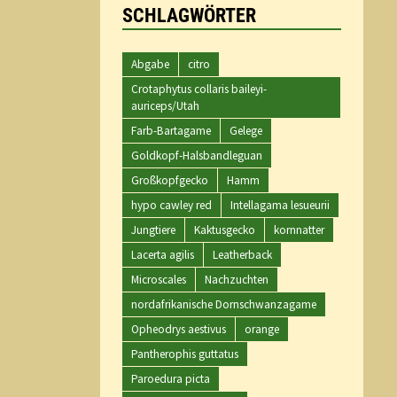
SCHLAGWÖRTER
Abgabe
citro
Crotaphytus collaris baileyi-
auriceps/Utah
Farb-Bartagame
Gelege
Goldkopf-Halsbandleguan
Großkopfgecko
Hamm
hypo cawley red
Intellagama lesueurii
Jungtiere
Kaktusgecko
kornnatter
Lacerta agilis
Leatherback
Microscales
Nachzuchten
nordafrikanische Dornschwanzagame
Opheodrys aestivus
orange
Pantherophis guttatus
Paroedura picta