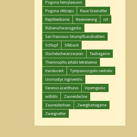
Pogona henrylawsoni
Pogona vitticeps
Raue Grasnatter
Reptilienbörse
Reservierung
rot
Rübenschwanzgecko
San Francisco-Strumpfbandnattern
Schlupf
Silkback
Stachelschwanzwaran
Taubagame
Thamnophis sirtalis tetrataenia
translucent
Tympanocryptis centralis
Uromastyx nigriventris
Varanus acanthurus
Viperngecko
witblits
Zauneidechse
Zauneidechsen
Zwergbartagame
Zwergnatter