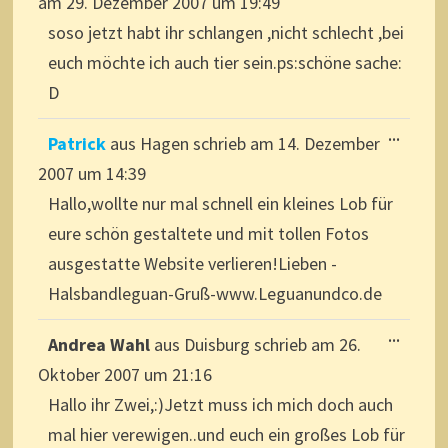
am
29. Dezember 2007
um
19:49
soso jetzt habt ihr schlangen ,nicht schlecht ,bei
euch möchte ich auch tier sein.ps:schöne sache:
D
DIESE
...
Patrick
aus
Hagen
schrieb am
14. Dezember
METAB
EIN-/A
2007
um
14:39
Hallo,wollte nur mal schnell ein kleines Lob für
eure schön gestaltete und mit tollen Fotos
ausgestatte Website verlieren!Lieben -
Halsbandleguan-Gruß-www.Leguanundco.de
DIESE
...
Andrea Wahl
aus
Duisburg
schrieb am
26.
METAB
EIN-/A
Oktober 2007
um
21:16
Hallo ihr Zwei,:)Jetzt muss ich mich doch auch
mal hier verewigen..und euch ein großes Lob für