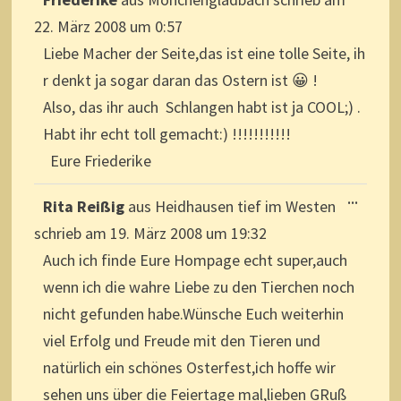
METAB
EIN-/A
22. März 2008
um
0:57
Liebe Macher der Seite,das ist eine tolle Seite, ih
r denkt ja sogar daran das Ostern ist 😀 !
Also, das ihr auch Schlangen habt ist ja COOL;) .
Habt ihr echt toll gemacht:) !!!!!!!!!!!
Eure Friederike
DIESE
...
Rita Reißig
aus
Heidhausen tief im Westen
METAB
EIN-/A
schrieb am
19. März 2008
um
19:32
Auch ich finde Eure Hompage echt super,auch
wenn ich die wahre Liebe zu den Tierchen noch
nicht gefunden habe.Wünsche Euch weiterhin
viel Erfolg und Freude mit den Tieren und
natürlich ein schönes Osterfest,ich hoffe wir
sehen uns über die Feiertage mal,lieben GRuß