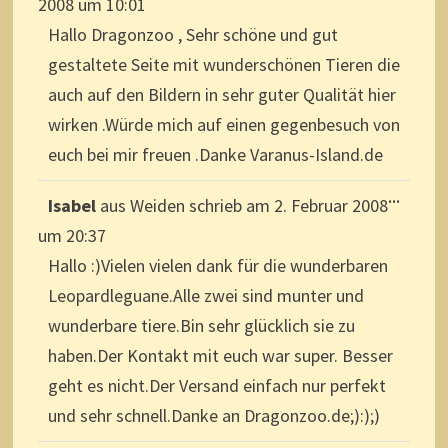
2008
um
10:01
Hallo Dragonzoo , Sehr schöne und gut
gestaltete Seite mit wunderschönen Tieren die
auch auf den Bildern in sehr guter Qualität hier
wirken .Würde mich auf einen gegenbesuch von
euch bei mir freuen .Danke Varanus-Island.de
DIESE
...
Isabel
aus
Weiden
schrieb am
2. Februar 2008
METAB
EIN-/A
um
20:37
Hallo :)Vielen vielen dank für die wunderbaren
Leopardleguane.Alle zwei sind munter und
wunderbare tiere.Bin sehr glücklich sie zu
haben.Der Kontakt mit euch war super. Besser
geht es nicht.Der Versand einfach nur perfekt
und sehr schnell.Danke an Dragonzoo.de;):);)