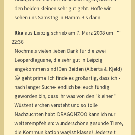
den beiden kleinen sehr gut geht. Hoffe wir
sehen uns Samstag in Hamm.Bis dann
DIESE
...
Ilka
aus
Leipzig
schrieb am
7. März 2008
um
METAB
EIN-/A
22:36
Nochmals vielen lieben Dank für die zwei
Leopardleguane, die sehr gut in Leipzig
angekommen sind!Den Beiden (Alberta & Kjeld)
😀 geht prima!Ich finde es großartig, dass ich -
nach langer Suche- endlich bei euch fündig
geworden bin, dass ihr was von den "kleinen"
Wüstentierchen versteht und so tolle
Nachzuchten habt!DRAGONZOO kann ich nur
weiterempfehlen: wunderschöne gesunde Tiere,
die Kommunikation war/ist klasse! Jederzeit