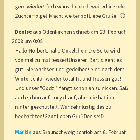
gern wieder! :)Ich wünsche euch weiterhin viele
Zuchterfolge! Macht weiter so!Liebe Grüße! 🙂
DIESE
...
Denise
aus
Odenkirchen
schrieb am
23. Februar
METAB
EIN-/A
2008
um
0:08
Hallo Norbert, hallo Onkelchen!Die Seite wird
von mal zu mal besser!Unseren Bartis geht es
gut! Sie wachsen und gedeihen! Sind nach dem
Winterschlaf wieder total fit und fressen gut!
Und unser "Godzi" fängt schon an zu nicken. Saß
auch schon auf Lucy drauf, aber die hat ihn
runter geschüttelt. War sehr lustig das zu
beobachten!Ganz lieben GrußDenise:D
DIESE
...
Martin
aus
Braunschweig
schrieb am
6. Februar
METAB
EIN-/A