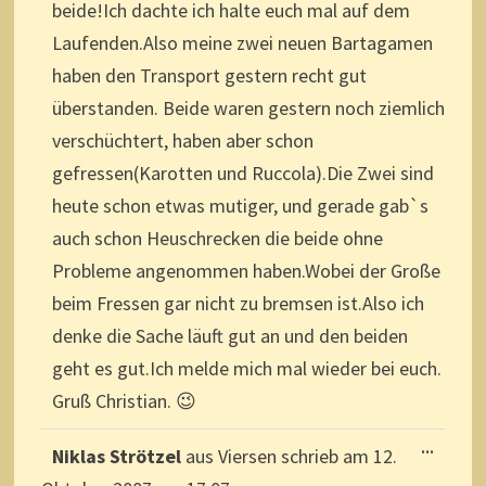
beide!Ich dachte ich halte euch mal auf dem
Laufenden.Also meine zwei neuen Bartagamen
haben den Transport gestern recht gut
überstanden. Beide waren gestern noch ziemlich
verschüchtert, haben aber schon
gefressen(Karotten und Ruccola).Die Zwei sind
heute schon etwas mutiger, und gerade gab`s
auch schon Heuschrecken die beide ohne
Probleme angenommen haben.Wobei der Große
beim Fressen gar nicht zu bremsen ist.Also ich
denke die Sache läuft gut an und den beiden
geht es gut.Ich melde mich mal wieder bei euch.
Gruß Christian. 😉
DIESE
...
Niklas Strötzel
aus
Viersen
schrieb am
12.
METAB
EIN-/A