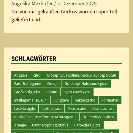
Angelika Maxhofer
/
5. Dezember 2025
Die von mir gekauften Geckos wurden super toll
geliefert und...
SCHLAGWÖRTER
Abgabe
citro
Crotaphytus collaris baileyi- auriceps/Utah
Farb-Bartagame
Gelege
Goldkopf-Halsbandleguan
Großkopfgecko
Hamm
hypo cawley red
Intellagama lesueurii
Jungtiere
Kaktusgecko
kornnatter
Lacerta agilis
Leatherback
Microscales
Nachzuchten
nordafrikanische Dornschwanzagame
Opheodrys aestivus
orange
Pantherophis guttatus
Paroedura picta