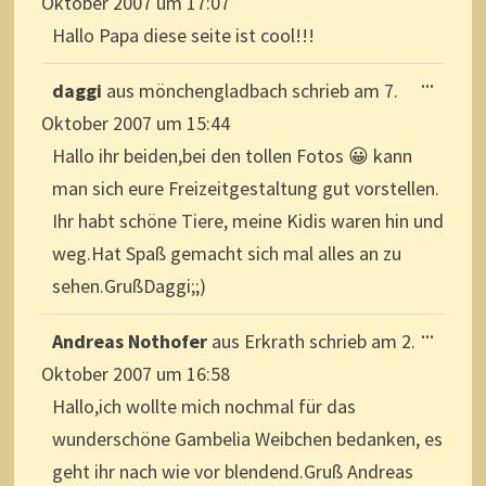
Oktober 2007
um
17:07
Hallo Papa diese seite ist cool!!!
DIESE
...
daggi
aus
mönchengladbach
schrieb am
7.
METAB
EIN-/A
Oktober 2007
um
15:44
Hallo ihr beiden,bei den tollen Fotos 😀 kann
man sich eure Freizeitgestaltung gut vorstellen.
Ihr habt schöne Tiere, meine Kidis waren hin und
weg.Hat Spaß gemacht sich mal alles an zu
sehen.GrußDaggi;;)
DIESE
...
Andreas Nothofer
aus
Erkrath
schrieb am
2.
METAB
EIN-/A
Oktober 2007
um
16:58
Hallo,ich wollte mich nochmal für das
wunderschöne Gambelia Weibchen bedanken, es
geht ihr nach wie vor blendend.Gruß Andreas