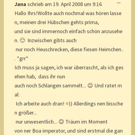
DIESE
...
Jana
schrieb am
19. April 2008
um
9:16
METAB
EIN-/A
Hallo Ihrs!Wollte auch nochmal was hören lasse
n, meinen drei Hübschen gehts prima,
und sie sind immernoch einfach schön anzusehe
n. 🙂 Inzwischen gibts auch
nur noch Heuschrecken, diese fiesen Heimchen..
. *grr*
Ich muss ja sagen, ich war überrascht, als ich ges
ehen hab, dass ihr nun
auch noch Schlangen sammelt... 😉 Und ratet m
al:
Ich arbeite auch dran! =)) Allerdings nen bissche
n größer...
nur unwesentlich... 😉 Träum im Moment
von ner Boa imperator, und sind erstmal die gan