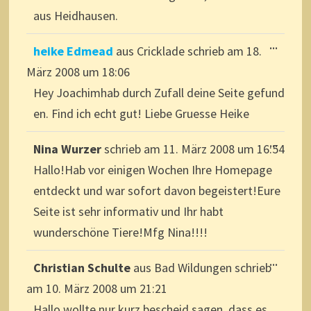
aus Heidhausen.
DIESE
...
heike Edmead
aus
Cricklade
schrieb am
18.
METAB
EIN-/A
März 2008
um
18:06
Hey Joachimhab durch Zufall deine Seite gefund
en. Find ich echt gut! Liebe Gruesse Heike
DIESE
...
Nina Wurzer
schrieb am
11. März 2008
um
16:54
METAB
EIN-/A
Hallo!Hab vor einigen Wochen Ihre Homepage
entdeckt und war sofort davon begeistert!Eure
Seite ist sehr informativ und Ihr habt
wunderschöne Tiere!Mfg Nina!!!!
DIESE
...
Christian Schulte
aus
Bad Wildungen
schrieb
METAB
EIN-/A
am
10. März 2008
um
21:21
Hallo,wollte nur kurz bescheid sagen, dass es