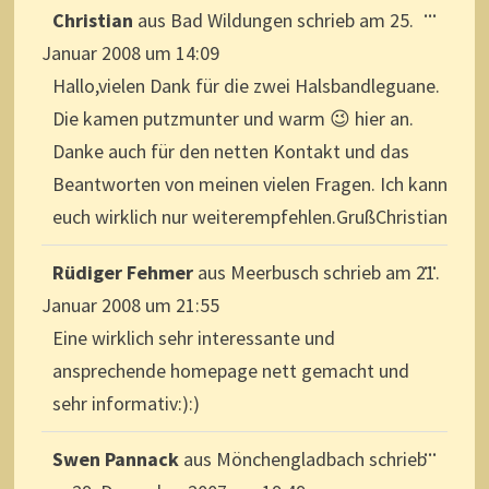
DIESE
...
Christian
aus
Bad Wildungen
schrieb am
25.
METAB
EIN-/A
Januar 2008
um
14:09
Hallo,vielen Dank für die zwei Halsbandleguane.
Die kamen putzmunter und warm 😉 hier an.
Danke auch für den netten Kontakt und das
Beantworten von meinen vielen Fragen. Ich kann
euch wirklich nur weiterempfehlen.GrußChristian
DIESE
...
Rüdiger Fehmer
aus
Meerbusch
schrieb am
21.
METAB
EIN-/A
Januar 2008
um
21:55
Eine wirklich sehr interessante und
ansprechende homepage nett gemacht und
sehr informativ:):)
DIESE
...
Swen Pannack
aus
Mönchengladbach
schrieb
METAB
EIN-/A