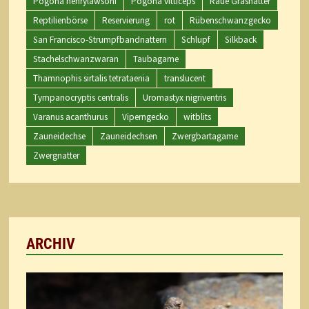
Pogona henrylawsoni
Pogona vitticeps
Raue Grasnatter
Reptilienbörse
Reservierung
rot
Rübenschwanzgecko
San Francisco-Strumpfbandnattern
Schlupf
Silkback
Stachelschwanzwaran
Taubagame
Thamnophis sirtalis tetrataenia
translucent
Tympanocryptis centralis
Uromastyx nigriventris
Varanus acanthurus
Viperngecko
witblits
Zauneidechse
Zauneidechsen
Zwergbartagame
Zwergnatter
ARCHIV