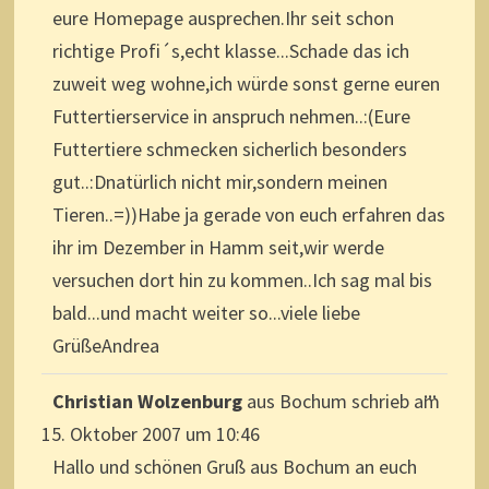
eure Homepage ausprechen.Ihr seit schon
richtige Profi´s,echt klasse...Schade das ich
zuweit weg wohne,ich würde sonst gerne euren
Futtertierservice in anspruch nehmen..:(Eure
Futtertiere schmecken sicherlich besonders
gut..:Dnatürlich nicht mir,sondern meinen
Tieren..=))Habe ja gerade von euch erfahren das
ihr im Dezember in Hamm seit,wir werde
versuchen dort hin zu kommen..Ich sag mal bis
bald...und macht weiter so...viele liebe
GrüßeAndrea
DIESE
...
Christian Wolzenburg
aus
Bochum
schrieb am
METAB
EIN-/A
15. Oktober 2007
um
10:46
Hallo und schönen Gruß aus Bochum an euch