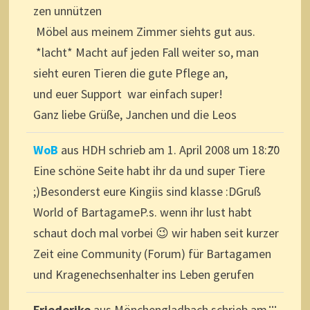
zen unnützen
Möbel aus meinem Zimmer siehts gut aus.
*lacht* Macht auf jeden Fall weiter so, man
sieht euren Tieren die gute Pflege an,
und euer Support war einfach super!
Ganz liebe Grüße, Janchen und die Leos
DIESE
...
WoB
aus
HDH
schrieb am
1. April 2008
um
18:20
METAB
EIN-/A
Eine schöne Seite habt ihr da und super Tiere
;)Besonderst eure Kingiis sind klasse :DGruß
World of BartagameP.s. wenn ihr lust habt
schaut doch mal vorbei 😉 wir haben seit kurzer
Zeit eine Community (Forum) für Bartagamen
und Kragenechsenhalter ins Leben gerufen
DIESE
...
Friederike
aus
Mönchengladbach
schrieb am