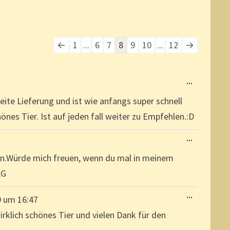
Navigation
←
1
...
6
7
8
9
10
...
12
→
der
Gästebuchliste
DIESE
...
METABOX
EIN-/AUSBL
ite Lieferung und ist wie anfangs super schnell
önes Tier. Ist auf jeden fall weiter zu Empfehlen.:D
DIESE
...
METABOX
EIN-/AUSBL
ion.Würde mich freuen, wenn du mal in meinem
LG
DIESE
...
0
um
16:47
METABOX
EIN-/AUSBL
rklich schönes Tier und vielen Dank für den