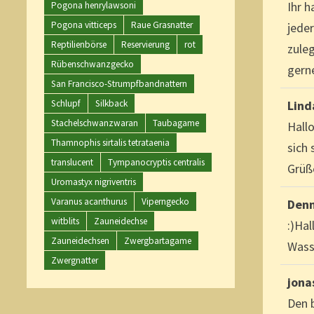
Ihr 
Pogona henrylawsoni
Pogona vitticeps
Raue Grasnatter
jede
Reptilienbörse
Reservierung
rot
zule
Rübenschwanzgecko
gern
San Francisco-Strumpfbandnattern
Lin
Schlupf
Silkback
Stachelschwanzwaran
Taubagame
Hallo
Thamnophis sirtalis tetrataenia
sich 
translucent
Tympanocryptis centralis
Grüß
Uromastyx nigriventris
Varanus acanthurus
Viperngecko
Den
witblits
Zauneidechse
:)Hal
Zauneidechsen
Zwergbartagame
Wass
Zwergnatter
jona
Den 