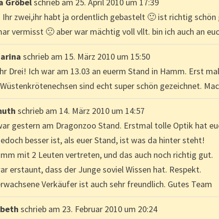
a Gröbel
schrieb am
25. April 2010
um
17:39
 Ihr zwei,ihr habt ja ordentlich gebastelt 🙂 ist richtig sc
r vermisst 🙁 aber war mächtig voll vllt. bin ich auch an eu
arina
schrieb am
15. März 2010
um
15:50
ihr Drei! Ich war am 13.03 an euerm Stand in Hamm. Erst mal
 Wüstenkrötenechsen sind echt super schön gezeichnet. Mach
muth
schrieb am
14. März 2010
um
14:57
war gestern am Dragonzoo Stand. Erstmal tolle Optik hat eu
edoch besser ist, als euer Stand, ist was da hinter steht!
amm mit 2 Leuten vertreten, und das auch noch richtig gut.
ar erstaunt, dass der Junge soviel Wissen hat. Respekt.
erwachsene Verkäufer ist auch sehr freundlich. Gutes Team
abeth
schrieb am
23. Februar 2010
um
20:24