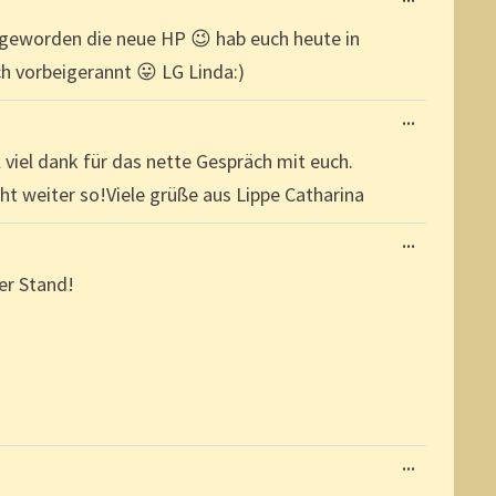
METABOX
EIN-/AUSBL
hön geworden die neue HP 😉 hab euch heute in
ch vorbeigerannt 😛 LG Linda:)
DIESE
...
METABOX
EIN-/AUSBL
 viel dank für das nette Gespräch mit euch.
t weiter so!Viele grüße aus Lippe Catharina
DIESE
...
METABOX
EIN-/AUSBL
er Stand!
DIESE
...
METABOX
EIN-/AUSBL