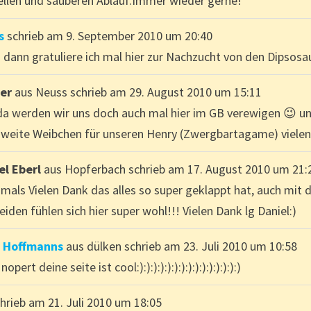
ellen und sauberen Ablauf.Immer wieder gerne!
s
schrieb am
9. September 2010
um
20:40
o dann gratuliere ich mal hier zur Nachzucht von den Dipsos
fer
aus
Neuss
schrieb am
29. August 2010
um
15:11
 da werden wir uns doch auch mal hier im GB verewigen 😉 un
zweite Weibchen für unseren Henry (Zwergbartagame) vielen 
el Eberl
aus
Hopferbach
schrieb am
17. August 2010
um
21:
mals Vielen Dank das alles so super geklappt hat, auch mit 
eiden fühlen sich hier super wohl!!! Vielen Dank lg Daniel:)
 Hoffmanns
aus
dülken
schrieb am
23. Juli 2010
um
10:58
nopert deine seite ist cool:):):):):):):):):):):):):):):)
chrieb am
21. Juli 2010
um
18:05