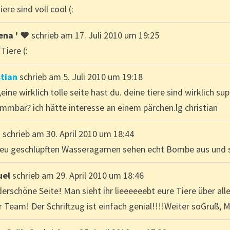
iere sind voll cool (:
lena ' ♥
schrieb am
17. Juli 2010
um
19:25
Tiere (:
stian
schrieb am
5. Juli 2010
um
19:18
,eine wirklich tolle seite hast du. deine tiere sind wirklich s
immbar? ich hätte interesse an einem pärchen.lg christian
n
schrieb am
30. April 2010
um
18:44
neu geschlüpften Wasseragamen sehen echt Bombe aus und sin
uel
schrieb am
29. April 2010
um
18:46
rschöne Seite! Man sieht ihr lieeeeeebt eure Tiere über alle
 Team! Der Schriftzug ist einfach genial!!!!Weiter soGruß, 