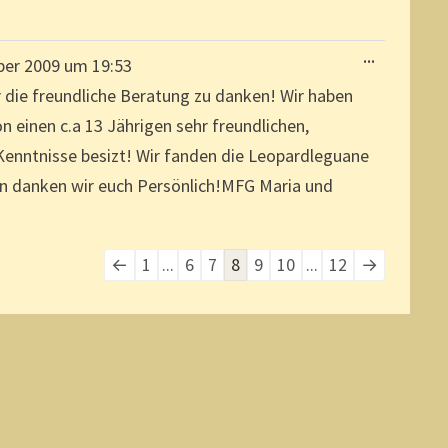
DIESE
...
ber 2009
um
19:53
METABOX
EIN-/AUSBL
r die freundliche Beratung zu danken! Wir haben
einen c.a 13 Jährigen sehr freundlichen,
 Kenntnisse besizt! Wir fanden die Leopardleguane
hen danken wir euch Persönlich!MFG Maria und
Navigation
←
1
...
6
7
8
9
10
...
12
→
der
Gästebuchliste