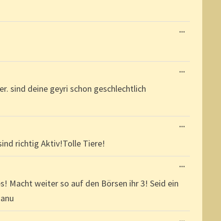
EIN-/AUSBL
DIESE
...
METABOX
EIN-/AUSBL
DIESE
...
METABOX
EIN-/AUSBL
uper. sind deine geyri schon geschlechtlich
DIESE
...
METABOX
EIN-/AUSBL
d richtig Aktiv!Tolle Tiere!
DIESE
...
METABOX
EIN-/AUSBL
s! Macht weiter so auf den Börsen ihr 3! Seid ein
Manu
DIESE
...