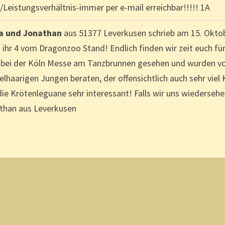
/Leistungsverhältnis-immer per e-mail erreichbar!!!!! 1A
a und Jonathan
aus
51377 Leverkusen
schrieb am
15. Okto
 ihr 4 vom Dragonzoo Stand! Endlich finden wir zeit euch fü
 bei der Köln Messe am Tanzbrunnen gesehen und wurden von 
elhaarigen Jungen beraten, der offensichtlich auch sehr viel
die Krötenleguane sehr interessant! Falls wir uns wiederse
than aus Leverkusen