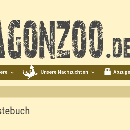
Unsere Nachzuchten
Abzug
iere
stebuch