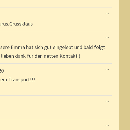
DIESE
...
METABOX
EIN-/AUSBL
aurus.Grussklaus
DIESE
...
METABOX
EIN-/AUSBL
sere Emma hat sich gut eingelebt und bald folgt
lieben dank für den netten Kontakt:)
DIESE
...
20
METABOX
EIN-/AUSBL
dem Transport!!!
DIESE
...
METABOX
EIN-/AUSBL
DIESE
...
METABOX