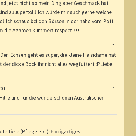
ind jetzt nicht so mein Ding aber Geschmack hat
ind suuupertoll! Ich würde mir auch gerne welche
so! Ich schaue bei den Börsen in der nähe vom Pott
 um die Agamen kümmert respect!!!!
DIESE
...
METABOX
EIN-/AUSBL
 Den Echsen geht es super, die kleine Halsidame hat
t der dicke Bock ihr nicht alles wegfuttert :PLiebe
DIESE
...
:00
METABOX
EIN-/AUSBL
e Hilfe und für die wunderschönen Australischen
DIESE
...
METABOX
EIN-/AUSBL
e tiere (Pflege etc.)-Einzigartiges