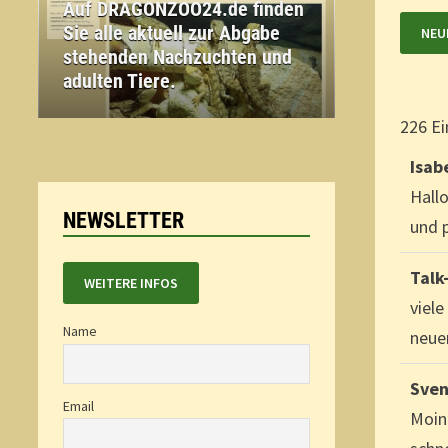
Auf DRAGONZOO24.de finden
Sie alle aktuell zur Abgabe
stehenden Nachzuchten und
adulten Tiere.
226 Ei
Isab
Hall
NEWSLETTER
und p
Talk
WEITERE INFOS
viel
Name
neue
Sven
Email
Moin