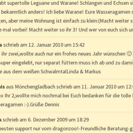
habt supertolle Leguane und Warane! Schlangen und Echsen s
r bekanntlich anders! Ich liebe Warane! Eure Wasseragamen s
gen, aber meine Wohnung ist einfach zu klein:(Macht weiter 
e mal vorbei! Macht weiter so ihr 3! Und wer von euch sich
da
schrieb am
12. Januar 2010
um
15:42
 ihr zwei,wollte auch nur ein frohes neues Jahr wünschen 🙂
super eingelebt, nur separat füttern muss ich ab und zu dami
e aus dem weißen SchwalmtalLinda & Markus
nis
aus
Mönchengladbach
schrieb am
11. Januar 2010
um
12
lo Ihr 2,wollte mich nochmal bei Euch bedanken für die toll
eragamen :-).Grüße Dennis
s
schrieb am
6. Dezember 2009
um
18:29
besten support nur vom dragonzoo!-Freundliche Beratung-gut