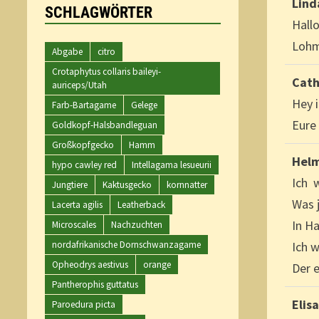
Lind
SCHLAGWÖRTER
Hallo
Lohma
Abgabe
citro
Crotaphytus collaris baileyi-
Cath
auriceps/Utah
Hey 
Farb-Bartagame
Gelege
Eure
Goldkopf-Halsbandleguan
Großkopfgecko
Hamm
Hel
hypo cawley red
Intellagama lesueurii
Ich 
Jungtiere
Kaktusgecko
kornnatter
Was j
Lacerta agilis
Leatherback
In H
Microscales
Nachzuchten
Ich w
nordafrikanische Dornschwanzagame
Opheodrys aestivus
orange
Der 
Pantherophis guttatus
Elis
Paroedura picta