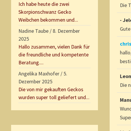
Ich habe heute die zwei
Die T
Skorpionschwanz Gecko
Weibchen bekommen und...
- Je
Gute 
Nadine Taube
/
8. Dezember
2025
chri
Hallo zusammen, vielen Dank für
hallo
die freundliche und kompetente
best
Beratung....
Angelika Maxhofer
/
5.
Leo
Dezember 2025
Die 
Die von mir gekauften Geckos
wurden super toll geliefert und...
Man
Wunde
Super