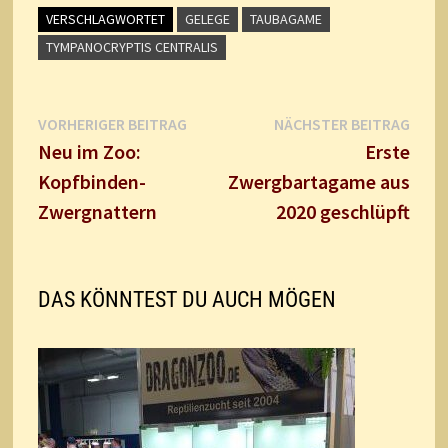
VERSCHLAGWORTET
GELEGE
TAUBAGAME
TYMPANOCRYPTIS CENTRALIS
Beitragsnavigation
Vorheriger
Näch
VORHERIGER BEITRAG
NÄCHSTER BEITRAG
Beitrag:
Beitr
Neu im Zoo:
Erste
Kopfbinden-
Zwergbartagame aus
Zwergnattern
2020 geschlüpft
DAS KÖNNTEST DU AUCH MÖGEN