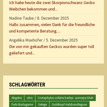
Ich habe heute die zwei Skorpionschwanz Gecko
Weibchen bekommen und...
Nadine Taube
/
8. Dezember 2025
Hallo zusammen, vielen Dank für die freundliche
und kompetente Beratung....
Angelika Maxhofer
/
5. Dezember 2025
Die von mir gekauften Geckos wurden super toll
geliefert und...
SCHLAGWÖRTER
Abgabe
citro
Crotaphytus collaris baileyi- auriceps/Utah
Farb-Bartagame
Gelege
Goldkopf-Halsbandleguan