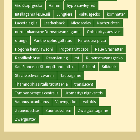
Großkopfgecko
Hamm
hypo cawley red
Intellagama lesueurii
Jungtiere
Kaktusgecko
kornnatter
Lacerta agilis
Leatherback
Microscales
Nachzuchten
nordafrikanische Dornschwanzagame
Opheodrys aestivus
orange
Pantherophis guttatus
Paroedura picta
Pogona henrylawsoni
Pogona vitticeps
Raue Grasnatter
Reptilienbörse
Reservierung
rot
Rübenschwanzgecko
San Francisco-Strumpfbandnattern
Schlupf
Silkback
Stachelschwanzwaran
Taubagame
Thamnophis sirtalis tetrataenia
translucent
Tympanocryptis centralis
Uromastyx nigriventris
Varanus acanthurus
Viperngecko
witblits
Zauneidechse
Zauneidechsen
Zwergbartagame
Zwergnatter