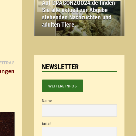
Auf DRAGONZOO24.de finden
Sie alle aktuell zur Abgabe
stehenden Nachzuchten und
adulten Tiere.
Nächster
EITRAG
NEWSLETTER
Beitrag:
bungen
WEITERE INFOS
Name
Email