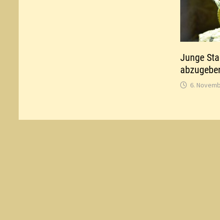
Junge St
abzugebe
6. Novemb