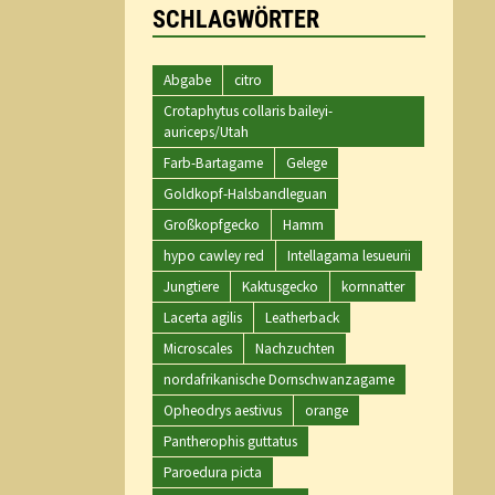
SCHLAGWÖRTER
Abgabe
citro
Crotaphytus collaris baileyi-
auriceps/Utah
Farb-Bartagame
Gelege
Goldkopf-Halsbandleguan
Großkopfgecko
Hamm
hypo cawley red
Intellagama lesueurii
Jungtiere
Kaktusgecko
kornnatter
Lacerta agilis
Leatherback
Microscales
Nachzuchten
nordafrikanische Dornschwanzagame
Opheodrys aestivus
orange
Pantherophis guttatus
Paroedura picta