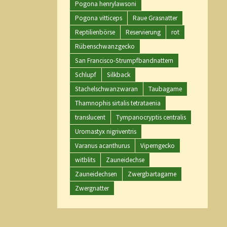
Pogona henrylawsoni
Pogona vitticeps
Raue Grasnatter
Reptilienbörse
Reservierung
rot
Rübenschwanzgecko
San Francisco-Strumpfbandnattern
Schlupf
Silkback
Stachelschwanzwaran
Taubagame
Thamnophis sirtalis tetrataenia
translucent
Tympanocryptis centralis
Uromastyx nigriventris
Varanus acanthurus
Viperngecko
witblits
Zauneidechse
Zauneidechsen
Zwergbartagame
Zwergnatter