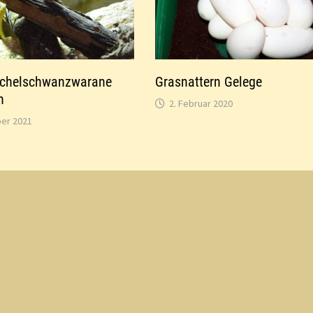
achelschwanzwarane
Grasnattern Gelege
n
2. Februar 2020
er 2021