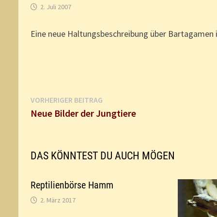
2. Juli 2007
Eine neue Haltungsbeschreibung über Bartagamen is
Beitragsnavigation
Vorheriger
VORHERIGER BEITRAG
Beitrag:
Neue Bilder der Jungtiere
DAS KÖNNTEST DU AUCH MÖGEN
Reptilienbörse Hamm
2. März 2017