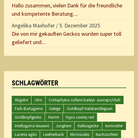
Hallo zusammen, vielen Dank für die freundliche
und kompetente Beratung....
Angelika Maxhofer
/
5. Dezember 2025
Die von mir gekauften Geckos wurden super toll
geliefert und...
SCHLAGWÖRTER
Abgabe
citro
Crotaphytus collaris baileyi- auriceps/Utah
Farb-Bartagame
Gelege
Goldkopf-Halsbandleguan
Großkopfgecko
Hamm
hypo cawley red
Intellagama lesueurii
Jungtiere
Kaktusgecko
kornnatter
Lacerta agilis
Leatherback
Microscales
Nachzuchten