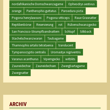
nordafrikanische Dornschwanzagame
Opheodrys aestivus
orange
Pantherophis guttatus
Paroedura picta
Pogona henrylawsoni
Pogona vitticeps
Raue Grasnatter
Reptilienbörse
Reservierung
rot
Rübenschwanzgecko
San Francisco-Strumpfbandnattern
Schlupf
Silkback
Stachelschwanzwaran
Taubagame
Thamnophis sirtalis tetrataenia
translucent
Tympanocryptis centralis
Uromastyx nigriventris
Varanus acanthurus
Viperngecko
witblits
Zauneidechse
Zauneidechsen
Zwergbartagame
Zwergnatter
ARCHIV