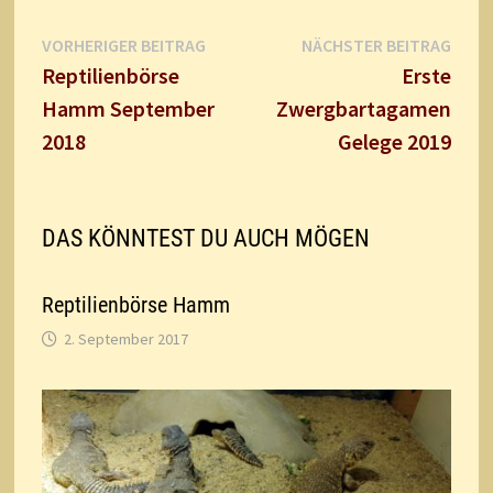
Beitragsnavigation
Vorheriger
Näch
VORHERIGER BEITRAG
NÄCHSTER BEITRAG
Beitrag:
Beitr
Reptilienbörse
Erste
Hamm September
Zwergbartagamen
2018
Gelege 2019
DAS KÖNNTEST DU AUCH MÖGEN
Reptilienbörse Hamm
2. September 2017