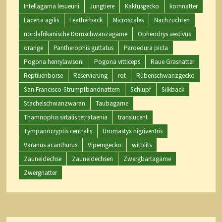
Intellagama lesueurii
Jungtiere
Kaktusgecko
kornnatter
Lacerta agilis
Leatherback
Microscales
Nachzuchten
nordafrikanische Dornschwanzagame
Opheodrys aestivus
orange
Pantherophis guttatus
Paroedura picta
Pogona henrylawsoni
Pogona vitticeps
Raue Grasnatter
Reptilienbörse
Reservierung
rot
Rübenschwanzgecko
San Francisco-Strumpfbandnattern
Schlupf
Silkback
Stachelschwanzwaran
Taubagame
Thamnophis sirtalis tetrataenia
translucent
Tympanocryptis centralis
Uromastyx nigriventris
Varanus acanthurus
Viperngecko
witblits
Zauneidechse
Zauneidechsen
Zwergbartagame
Zwergnatter