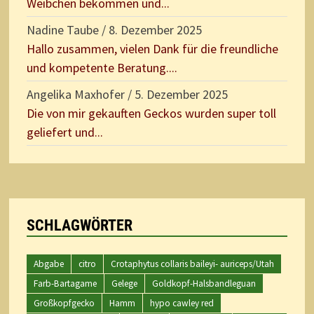
Weibchen bekommen und...
Nadine Taube
/
8. Dezember 2025
Hallo zusammen, vielen Dank für die freundliche
und kompetente Beratung....
Angelika Maxhofer
/
5. Dezember 2025
Die von mir gekauften Geckos wurden super toll
geliefert und...
SCHLAGWÖRTER
Abgabe
citro
Crotaphytus collaris baileyi- auriceps/Utah
Farb-Bartagame
Gelege
Goldkopf-Halsbandleguan
Großkopfgecko
Hamm
hypo cawley red